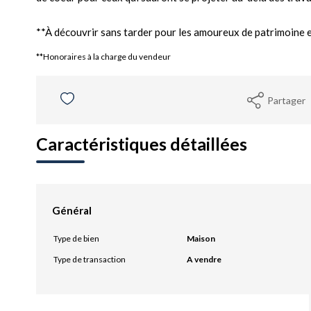
**À découvrir sans tarder pour les amoureux de patrimoine e
**
Honoraires à la charge du vendeur
Partager
Caractéristiques détaillées
Général
Type de bien
Maison
Type de transaction
A vendre