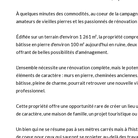
À quelques minutes des commodités, au coeur de la campagne
amateurs de vieilles pierres et les passionnés de rénovation 
Édifiée sur un terrain d'environ 1 261 m², la propriété comp
bâtisse en pierre d'environ 100 m² aujourd'hui en ruine, deux
offrant de belles possibilités d'aménagement.
L'ensemble nécessite une rénovation complète, mais le poten
éléments de caractère : murs en pierre, cheminées anciennes
bâtisse, pleine de charme, pourrait retrouver une nouvelle vie
professionnel.
Cette propriété offre une opportunité rare de créer un lieu u
de caractère, une maison de famille, un projet touristique ou 
Un bien qui ne se résume pas à ses mètres carrés mais à l'histo
de coeur pour ceux qui sauront se projeter au-delà des trava