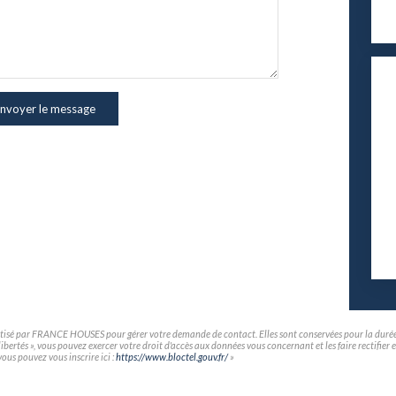
nvoyer le message
matisé par FRANCE HOUSES pour gérer votre demande de contact. Elles sont conservées pour la durée né
t libertés », vous pouvez exercer votre droit d'accès aux données vous concernant et les faire rec
vous pouvez vous inscrire ici :
https://www.bloctel.gouv.fr/
»