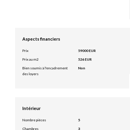
Aspects financiers
Prix
59000 EUR
Prix au m2
526 EUR
Bien soumis à l'encadrement
Non
des loyers
Intérieur
Nombre pièces
5
Chambres
3