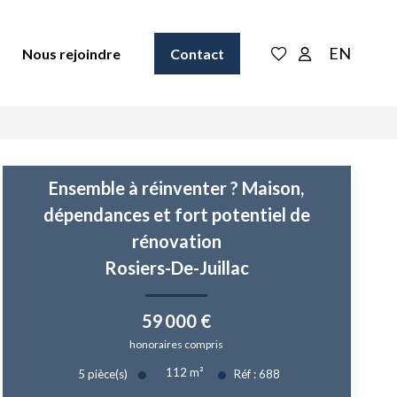
EN
Nous rejoindre
Contact
Ensemble à réinventer ? Maison,
dépendances et fort potentiel de
rénovation
Rosiers-De-Juillac
59 000 €
honoraires compris
112
m²
5
pièce(s)
Réf :
688