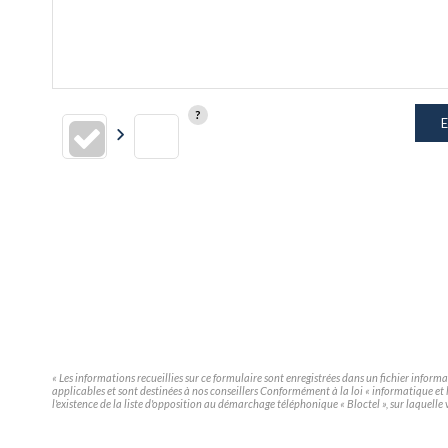
E
« Les informations recueillies sur ce formulaire sont enregistrées dans un fichier infor
applicables et sont destinées à nos conseillers Conformément à la loi « informatique e
l'existence de la liste d'opposition au démarchage téléphonique « Bloctel », sur laquelle 