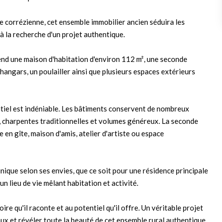
 corrézienne, cet ensemble immobilier ancien séduira les
à la recherche d'un projet authentique.
rend une maison d'habitation d'environ 112 m², une seconde
 hangars, un poulailler ainsi que plusieurs espaces extérieurs
tiel est indéniable. Les bâtiments conservent de nombreux
, charpentes traditionnelles et volumes généreux. La seconde
 en gîte, maison d'amis, atelier d'artiste ou espace
nique selon ses envies, que ce soit pour une résidence principale
un lieu de vie mêlant habitation et activité.
ire qu'il raconte et au potentiel qu'il offre. Un véritable projet
ux et révéler toute la beauté de cet ensemble rural authentique.