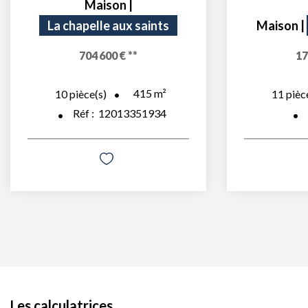
Maison
|
La chapelle aux saints
Maison
|
704 600 €
**
17
415
m²
10
pièce(s)
11
pièc
Réf :
12013351934
Les calculatrices