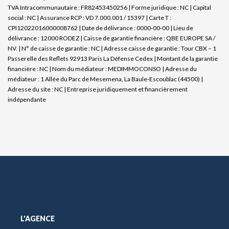
TVA Intracommunautaire : FR82453450256 | Forme juridique : NC | Capital
social : NC | Assurance RCP : VD 7.000.001 / 15397 |
Carte T :
CPI12022016000008762 | Date de délivrance : 0000-00-00 | Lieu de
délivrance : 12000 RODEZ | Caisse de garantie financière : QBE EUROPE SA /
NV. | N° de caisse de garantie : NC | Adresse caisse de garantie : Tour CBX – 1
Passerelle des Reflets 92913 Paris La Défense Cedex | Montant de la garantie
financière : NC | Nom du médiateur : MEDIMMOCONSO | Adresse du
médiateur : 1 Allée du Parc de Mesemena, La Baule-Escoublac (44500) |
Adresse du site : NC |
Entreprise juridiquement et financièrement
indépendante
L'AGENCE