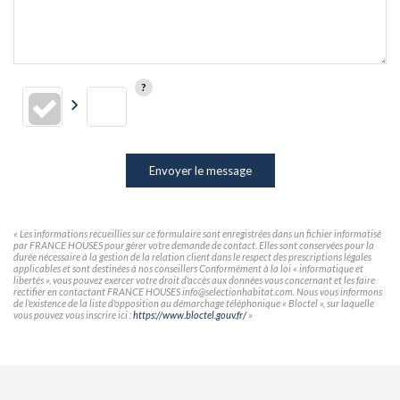
Envoyer le message
« Les informations recueillies sur ce formulaire sont enregistrées dans un fichier informatisé
par FRANCE HOUSES pour gérer votre demande de contact. Elles sont conservées pour la
durée nécessaire à la gestion de la relation client dans le respect des prescriptions légales
applicables et sont destinées à nos conseillers Conformément à la loi « informatique et
libertés », vous pouvez exercer votre droit d'accès aux données vous concernant et les faire
rectifier en contactant FRANCE HOUSES info@selectionhabitat.com. Nous vous informons
de l'existence de la liste d'opposition au démarchage téléphonique « Bloctel », sur laquelle
vous pouvez vous inscrire ici :
https://www.bloctel.gouv.fr/
»