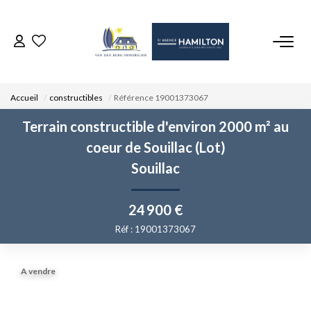
ACCUEIL
Accueil
constructibles
Référence 19001373067
NOS BIENS
Terrain constructible d'environ 2000 m² au
coeur de Souillac (Lot)
VENDRE UN BIEN
Souillac
DÉPOSEZ VOTRE RECHERCHE
24 900 €
Réf : 19001373067
NOUS REJOINDRE
A vendre
CONTACT
EN