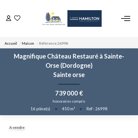
ACCUEIL
Accueil
Maison
Référence 26998
NOS BIENS
Magnifique Château Restauré à Sainte-
Orse (Dordogne)
VENDRE UN BIEN
Sainte orse
DÉPOSEZ VOTRE RECHERCHE
739 000 €
honoraires compris
NOUS REJOINDRE
16
pièce(s)
•
450
m²
•
Réf : 26998
CONTACT
A vendre
EN