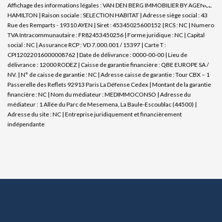
Affichage des informations légales : VAN DEN BERG IMMOBILIER BY AGENCE
HAMILTON | Raison sociale : SELECTION HABITAT | Adresse siège social : 43
Rue des Remparts - 19310 AYEN | Siret : 45345025600152 | RCS : NC | Numero
TVA Intracommunautaire : FR82453450256 | Forme juridique : NC | Capital
social : NC | Assurance RCP : VD 7.000.001 / 15397 |
Carte T :
CPI12022016000008762 | Date de délivrance : 0000-00-00 | Lieu de
délivrance : 12000 RODEZ | Caisse de garantie financière : QBE EUROPE SA /
NV. | N° de caisse de garantie : NC | Adresse caisse de garantie : Tour CBX – 1
Passerelle des Reflets 92913 Paris La Défense Cedex | Montant de la garantie
financière : NC | Nom du médiateur : MEDIMMOCONSO | Adresse du
médiateur : 1 Allée du Parc de Mesemena, La Baule-Escoublac (44500) |
Adresse du site : NC |
Entreprise juridiquement et financièrement
indépendante