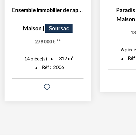
Ensemble immobilier de rapport -3 maisons
Paradis
Maison
Maison
|
Soursac
13
279 000 €
**
6
pièce
Réf
312
m²
14
pièce(s)
Réf :
2006