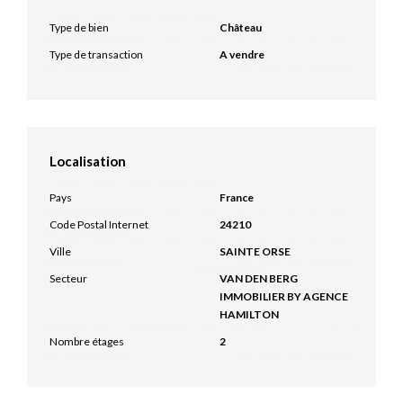
Type de bien
Château
Type de transaction
A vendre
Localisation
Pays
France
Code Postal Internet
24210
Ville
SAINTE ORSE
Secteur
VAN DEN BERG
IMMOBILIER BY AGENCE
HAMILTON
Nombre étages
2