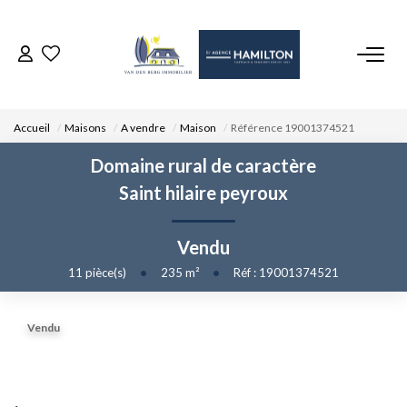
ACCUEIL
Accueil
Maisons
A vendre
Maison
Référence 19001374521
NOS BIENS
Domaine rural de caractère
Saint hilaire peyroux
VENDRE UN BIEN
Vendu
DÉPOSEZ VOTRE RECHERCHE
11
pièce(s)
•
235
m²
•
Réf : 19001374521
NOUS REJOINDRE
Vendu
CONTACT
EN