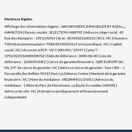
Mentions légales
Affichage des informations légales : VAN DEN BERG IMMOBILIER BY AGENCE
HAMILTON | Raison sociale : SELECTION HABITAT | Adresse siège social : 43
Rue des Remparts - 19310 AYEN | Siret : 45345025600152 | RCS : NC | Numero
TVA Intracommunautaire : FR82453450256 | Forme juridique : NC | Capital
social : NC | Assurance RCP : VD 7.000.001 / 15397 |
Carte T :
CPI12022016000008762 | Date de délivrance : 0000-00-00 | Lieu de
délivrance : 12000 RODEZ | Caisse de garantie financière : QBE EUROPE SA /
NV. | N° de caisse de garantie : NC | Adresse caisse de garantie : Tour CBX – 1
Passerelle des Reflets 92913 Paris La Défense Cedex | Montant de la garantie
financière : NC | Nom du médiateur : MEDIMMOCONSO | Adresse du
médiateur : 1 Allée du Parc de Mesemena, La Baule-Escoublac (44500) |
Adresse du site : NC |
Entreprise juridiquement et financièrement
indépendante