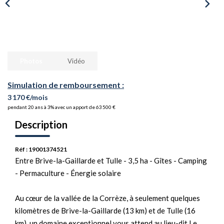
Photos
Vidéo
Simulation de remboursement :
3 170 €/mois
pendant 20 ans à 3% avec un apport de 63 500 €
Description
Réf : 19001374521
Entre Brive-la-Gaillarde et Tulle - 3,5 ha - Gîtes - Camping
- Permaculture - Énergie solaire
Au cœur de la vallée de la Corrèze, à seulement quelques
kilomètres de Brive-la-Gaillarde (13 km) et de Tulle (16
km), un domaine exceptionnel vous attend au lieu-dit Le