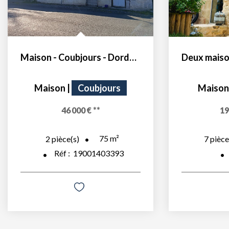
Maison - Coubjours - Dordogne
Maison
|
Coubjours
Maison
46 000 €
**
19
75
m²
2
pièce(s)
7
pièce
Réf :
19001403393