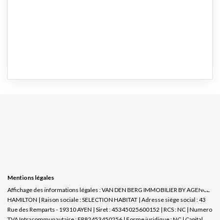
Mentions légales
Affichage des informations légales : VAN DEN BERG IMMOBILIER BY AGENCE
HAMILTON | Raison sociale : SELECTION HABITAT | Adresse siège social : 43
Rue des Remparts - 19310 AYEN | Siret : 45345025600152 | RCS : NC | Numero
TVA Intracommunautaire : FR82453450256 | Forme juridique : NC | Capital