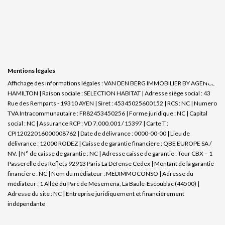
Mentions légales
Affichage des informations légales : VAN DEN BERG IMMOBILIER BY AGENCE
HAMILTON | Raison sociale : SELECTION HABITAT | Adresse siège social : 43
Rue des Remparts - 19310 AYEN | Siret : 45345025600152 | RCS : NC | Numero
TVA Intracommunautaire : FR82453450256 | Forme juridique : NC | Capital
social : NC | Assurance RCP : VD 7.000.001 / 15397 |
Carte T :
CPI12022016000008762 | Date de délivrance : 0000-00-00 | Lieu de
délivrance : 12000 RODEZ | Caisse de garantie financière : QBE EUROPE SA /
NV. | N° de caisse de garantie : NC | Adresse caisse de garantie : Tour CBX – 1
Passerelle des Reflets 92913 Paris La Défense Cedex | Montant de la garantie
financière : NC | Nom du médiateur : MEDIMMOCONSO | Adresse du
médiateur : 1 Allée du Parc de Mesemena, La Baule-Escoublac (44500) |
Adresse du site : NC |
Entreprise juridiquement et financièrement
indépendante