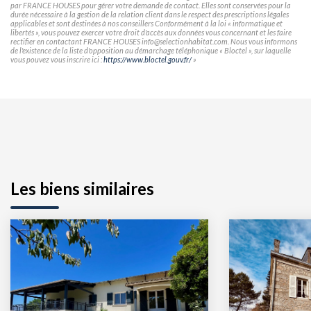
par FRANCE HOUSES pour gérer votre demande de contact. Elles sont conservées pour la
durée nécessaire à la gestion de la relation client dans le respect des prescriptions légales
applicables et sont destinées à nos conseillers Conformément à la loi « informatique et
libertés », vous pouvez exercer votre droit d'accès aux données vous concernant et les faire
rectifier en contactant FRANCE HOUSES info@selectionhabitat.com. Nous vous informons
de l'existence de la liste d'opposition au démarchage téléphonique « Bloctel », sur laquelle
vous pouvez vous inscrire ici :
https://www.bloctel.gouv.fr/
»
Les biens similaires