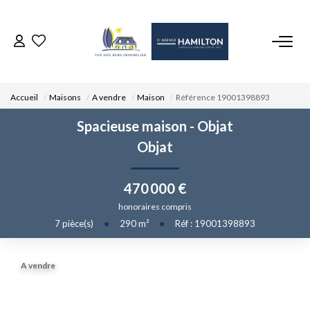
ACCUEIL
Accueil
Maisons
A vendre
Maison
Référence 19001398893
NOS BIENS
Spacieuse maison - Objat
Objat
VENDRE UN BIEN
470 000 €
DÉPOSEZ VOTRE RECHERCHE
honoraires compris
7
pièce(s)
•
290
m²
•
Réf : 19001398893
NOUS REJOINDRE
A vendre
CONTACT
EN