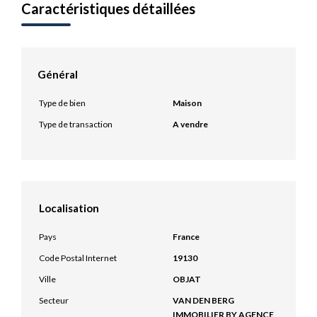
Caractéristiques détaillées
Général
Type de bien
Maison
Type de transaction
A vendre
Localisation
Pays
France
Code Postal Internet
19130
Ville
OBJAT
Secteur
VAN DEN BERG
IMMOBILIER BY AGENCE