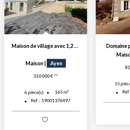
Maison de village avec 1,2 hectare de terrain
Domaine p
Mais
Maison
|
Ayen
82
310 000 €
**
15
pièc
Réf
165
m²
6
pièce(s)
Réf :
19001376497