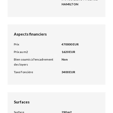
HAMILTON
Aspects financiers
Prix
470000 EUR
Prix au m2
1620 EUR
Bien soumis à l'encadrement
Non
des loyers
Taxe Foncière
3400 EUR
Surfaces
Surface
290 m2