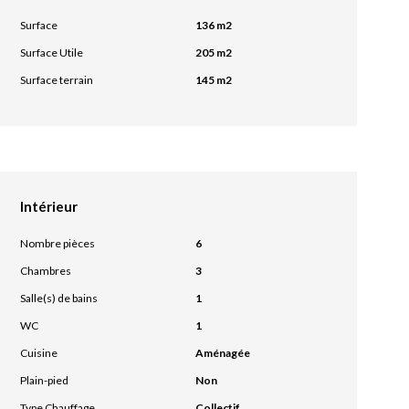
Surface
136 m2
Surface Utile
205 m2
Surface terrain
145 m2
Intérieur
Nombre pièces
6
Chambres
3
Salle(s) de bains
1
WC
1
Cuisine
Aménagée
Plain-pied
Non
Type Chauffage
Collectif