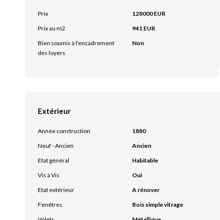
Prix
128000 EUR
Prix au m2
941 EUR
Bien soumis à l'encadrement
Non
des loyers
Extérieur
Année construction
1880
Neuf - Ancien
Ancien
Etat général
Habitable
Vis à Vis
Oui
Etat extérieur
A rénover
Fenêtres
Bois simple vitrage
Volets
Métallique