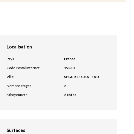
Localisation
Pays
France
Code Postal Internet
19230
Ville
SEGUR LE CHATEAU
Nombre étages
2
Mitoyenneté
2 côtés
Surfaces