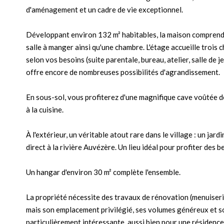
d'aménagement et un cadre de vie exceptionnel.
Développant environ 132 m² habitables, la maison comprend 
salle à manger ainsi qu'une chambre. L'étage accueille trois
selon vos besoins (suite parentale, bureau, atelier, salle de 
offre encore de nombreuses possibilités d'agrandissement.
En sous-sol, vous profiterez d'une magnifique cave voûtée d
à la cuisine.
À l'extérieur, un véritable atout rare dans le village : un jar
direct à la rivière Auvézère. Un lieu idéal pour profiter des
Un hangar d'environ 30 m² complète l'ensemble.
La propriété nécessite des travaux de rénovation (menuiseri
mais son emplacement privilégié, ses volumes généreux et 
particulièrement intéressante, aussi bien pour une résidence