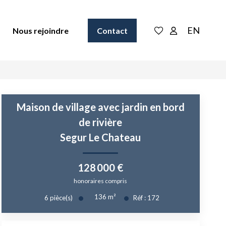
EN
Nous rejoindre
Contact
Maison de village avec jardin en bord
de rivière
Segur Le Chateau
128 000 €
honoraires compris
136
m²
6
pièce(s)
Réf :
172