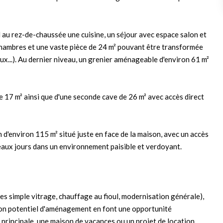
au rez-de-chaussée une cuisine, un séjour avec espace salon et
 chambres et une vaste pièce de 24 m² pouvant être transformée
jeux...). Au dernier niveau, un grenier aménageable d'environ 61 m²
e 17 m² ainsi que d'une seconde cave de 26 m² avec accès direct
din d'environ 115 m² situé juste en face de la maison, avec un accès
 beaux jours dans un environnement paisible et verdoyant.
es simple vitrage, chauffage au fioul, modernisation générale),
son potentiel d'aménagement en font une opportunité
 principale, une maison de vacances ou un projet de location