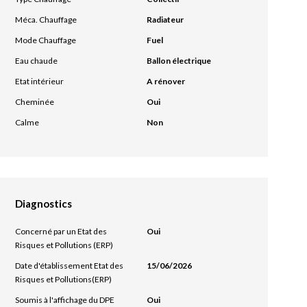
Méca. Chauffage
Radiateur
Mode Chauffage
Fuel
Eau chaude
Ballon électrique
Etat intérieur
A rénover
Cheminée
Oui
Calme
Non
Diagnostics
Concerné par un Etat des
Oui
Risques et Pollutions (ERP)
Date d'établissement Etat des
15/06/2026
Risques et Pollutions(ERP)
Soumis à l'affichage du DPE
Oui