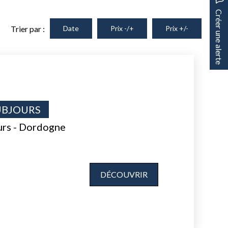
Créer une alerte
Trier par :
Date
Prix -/+
Prix +/-
UBJOURS
urs - Dordogne
DÉCOUVRIR