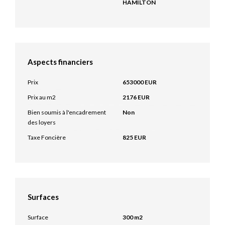
HAMILTON
Aspects financiers
Prix
653000 EUR
Prix au m2
2176 EUR
Bien soumis à l'encadrement
Non
des loyers
Taxe Foncière
825 EUR
Surfaces
Surface
300 m2