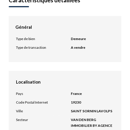
Caractéristiques détaillées
Général
Type de bien
Demeure
Type de transaction
A vendre
Localisation
Pays
France
Code Postal Internet
19230
Ville
SAINT SORNIN LAVOLPS
Secteur
VAN DEN BERG
IMMOBILIER BY AGENCE