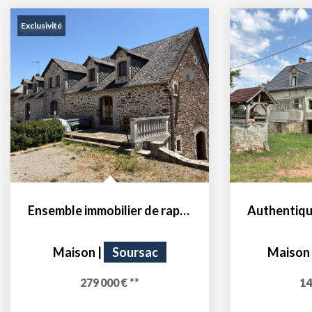
Exclusivité
Ensemble immobilier de rapport -3 maisons
Maison
|
Soursac
Maison
279 000 €
**
14