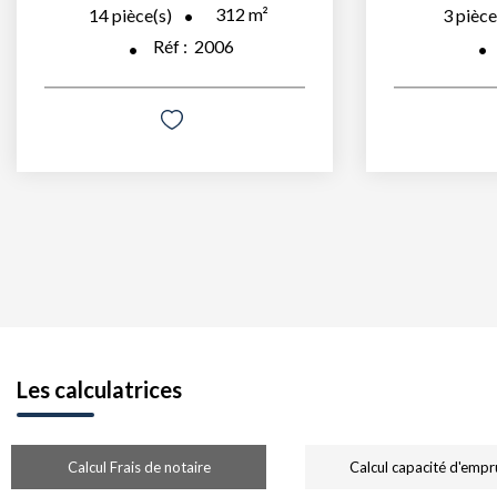
312
m²
14
pièce(s)
3
pièce
Réf :
2006
Les calculatrices
Calcul Frais de notaire
Calcul capacité d'empr