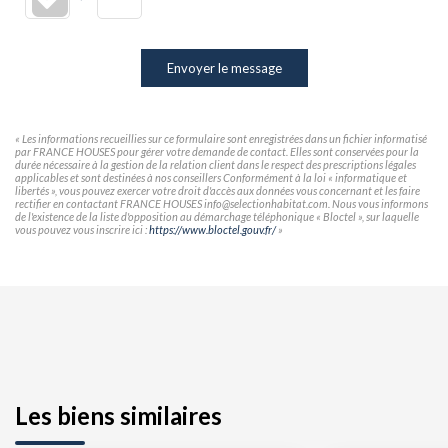
Envoyer le message
« Les informations recueillies sur ce formulaire sont enregistrées dans un fichier informatisé
par FRANCE HOUSES pour gérer votre demande de contact. Elles sont conservées pour la
durée nécessaire à la gestion de la relation client dans le respect des prescriptions légales
applicables et sont destinées à nos conseillers Conformément à la loi « informatique et
libertés », vous pouvez exercer votre droit d'accès aux données vous concernant et les faire
rectifier en contactant FRANCE HOUSES info@selectionhabitat.com. Nous vous informons
de l'existence de la liste d'opposition au démarchage téléphonique « Bloctel », sur laquelle
vous pouvez vous inscrire ici :
https://www.bloctel.gouv.fr/
»
Les biens similaires