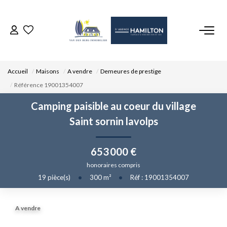
ACCUEIL
Accueil
Maisons
A vendre
Demeures de prestige
NOS BIENS
Référence 19001354007
Camping paisible au coeur du village
VENDRE UN BIEN
Saint sornin lavolps
DÉPOSEZ VOTRE RECHERCHE
653 000 €
honoraires compris
NOUS REJOINDRE
19
pièce(s)
•
300
m²
•
Réf : 19001354007
CONTACT
A vendre
EN