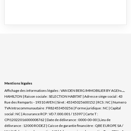
Mentions légales
Affichage des informations légales : VAN DEN BERG IMMOBILIER BY AGENCE
HAMILTON | Raison sociale : SELECTION HABITAT | Adresse siège social : 43
Rue des Remparts - 19310 AYEN | Siret : 45345025600152 | RCS : NC | Numero
TVA Intracommunautaire : FR82453450256 | Forme juridique : NC | Capital
social : NC | Assurance RCP : VD 7.000.001 / 15397 |
Carte T :
CPI12022016000008762 | Date de délivrance : 0000-00-00 | Lieu de
délivrance : 12000 RODEZ | Caisse de garantie financière : QBE EUROPE SA /