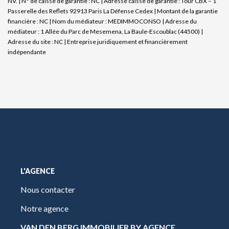
NV. | N° de caisse de garantie : NC | Adresse caisse de garantie : Tour CBX – 1
Passerelle des Reflets 92913 Paris La Défense Cedex | Montant de la garantie
financière : NC | Nom du médiateur : MEDIMMOCONSO | Adresse du
médiateur : 1 Allée du Parc de Mesemena, La Baule-Escoublac (44500) |
Adresse du site : NC |
Entreprise juridiquement et financièrement
indépendante
L'AGENCE
Nous contacter
Notre agence
VAN DEN BERG IMMOBILIER BY AGENCE