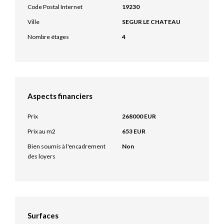
Code Postal Internet
19230
Ville
SEGUR LE CHATEAU
Nombre étages
4
Aspects financiers
Prix
268000 EUR
Prix au m2
653 EUR
Bien soumis à l'encadrement
Non
des loyers
Surfaces