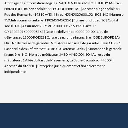
Affichage des informations légales : VAN DEN BERG IMMOBILIER BY AGENCE
HAMILTON | Raison sociale : SELECTION HABITAT | Adresse siège social : 43
Rue des Remparts - 19310 AYEN | Siret : 45345025600152 | RCS : NC | Numero
TVA Intracommunautaire : FR82453450256 | Forme juridique : NC | Capital
social : NC | Assurance RCP : VD 7.000.001 / 15397 |
Carte T :
CPI12022016000008762 | Date de délivrance : 0000-00-00 | Lieu de
délivrance : 12000 RODEZ | Caisse de garantie financière : QBE EUROPE SA /
NV. | N° de caisse de garantie : NC | Adresse caisse de garantie : Tour CBX – 1
Passerelle des Reflets 92913 Paris La Défense Cedex | Montant de la garantie
financière : NC | Nom du médiateur : MEDIMMOCONSO | Adresse du
médiateur : 1 Allée du Parc de Mesemena, La Baule-Escoublac (44500) |
Adresse du site : NC |
Entreprise juridiquement et financièrement
indépendante