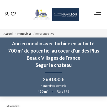
ACCUEIL
Accueil
Immeubles
Référence 995
NOS BIENS
Ancien moulin avec turbine en activité,
700 m² de potentiel au coeur d'un des Plus
VENDRE UN BIEN
Beaux Villages de France
Segur le chateau
DÉPOSEZ VOTRE RECHERCHE
268 000 €
NOUS REJOINDRE
honoraires compris
410
m²
•
Réf : 995
CONTACT
EN
A vendre