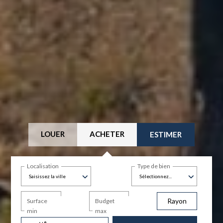
LOUER
ACHETER
ESTIMER
Localisation
Type de bien
Saisissez la ville
Sélectionnez...
Rayon
Surface
Budget
min
max