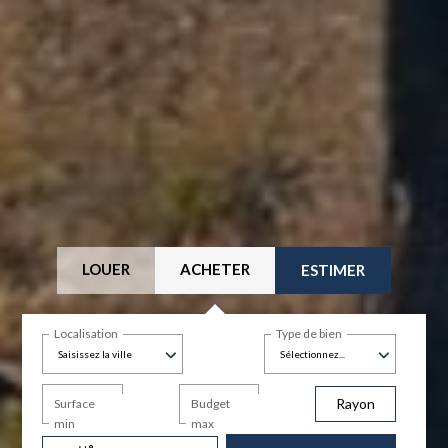
LOUER
ACHETER
ESTIMER
Localisation
Type de bien
Saisissez la ville
Sélectionnez...
Rayon
Surface
Budget
min
max