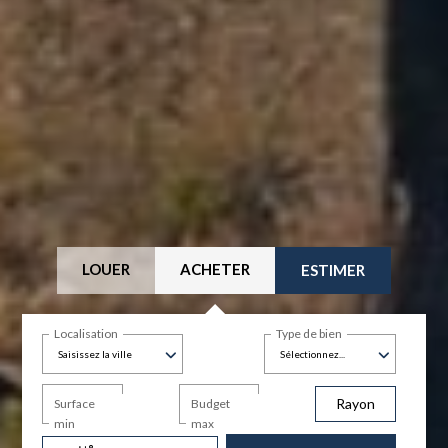
LOUER
ACHETER
ESTIMER
Localisation
Type de bien
Saisissez la ville
Sélectionnez...
Rayon
Surface
Budget
min
max