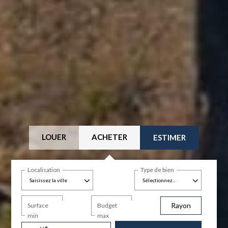
LOUER
ACHETER
ESTIMER
Localisation
Type de bien
Saisissez la ville
Sélectionnez...
Rayon
Surface
Budget
min
max