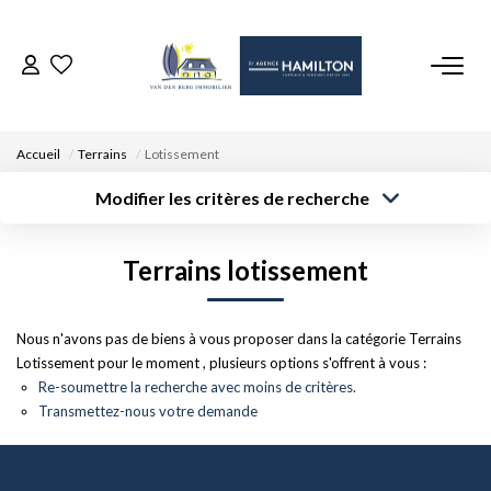
ACCUEIL
Accueil
Terrains
Lotissement
NOS BIENS
Modifier les critères de recherche
Type de
Localisation
transaction
Acheter
Saisissez la ville
VENDRE UN BIEN
Terrains lotissement
Type de bien
Surface min
Budget max
Sélectionnez...
DÉPOSEZ VOTRE RECHERCHE
Créer une
Nous n'avons pas de biens à vous proposer dans la catégorie Terrains
Rayon
Plus de critères
alerte
Lotissement pour le moment , plusieurs options s'offrent à vous :
NOUS REJOINDRE
Re-soumettre la recherche avec moins de critères.
Transmettez-nous votre demande
CONTACT
EN