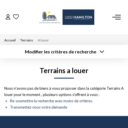
ACCUEIL
Accueil
Terrains
A louer
NOS BIENS
Modifier les critères de recherche
Type de
Localisation
transaction
Acheter
Saisissez la ville
VENDRE UN BIEN
Terrains a louer
Type de bien
Surface min
Budget max
Sélectionnez...
DÉPOSEZ VOTRE RECHERCHE
Créer une
Nous n'avons pas de biens à vous proposer dans la catégorie Terrains A
Rayon
Plus de critères
alerte
louer pour le moment , plusieurs options s'offrent à vous :
NOUS REJOINDRE
Re-soumettre la recherche avec moins de critères.
Transmettez-nous votre demande
CONTACT
EN