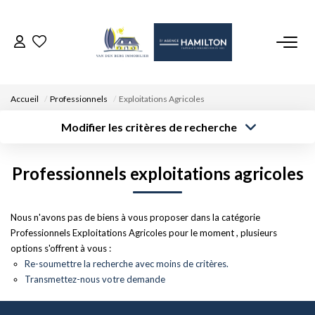
ACCUEIL
Accueil
Professionnels
Exploitations Agricoles
NOS BIENS
Modifier les critères de recherche
Type de
Localisation
transaction
Acheter
Saisissez la ville
VENDRE UN BIEN
Professionnels exploitations agricoles
Type de bien
Surface min
Budget max
Sélectionnez...
DÉPOSEZ VOTRE RECHERCHE
Créer une
Nous n'avons pas de biens à vous proposer dans la catégorie
Rayon
Plus de critères
alerte
Professionnels Exploitations Agricoles pour le moment , plusieurs
NOUS REJOINDRE
options s'offrent à vous :
Re-soumettre la recherche avec moins de critères.
Transmettez-nous votre demande
CONTACT
EN