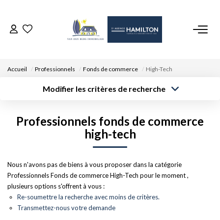
ACCUEIL
Accueil
Professionnels
Fonds de commerce
High-Tech
NOS BIENS
Modifier les critères de recherche
Type de
Localisation
transaction
Acheter
Saisissez la ville
VENDRE UN BIEN
Professionnels fonds de commerce
Type de bien
Surface min
Budget max
Sélectionnez...
high-tech
DÉPOSEZ VOTRE RECHERCHE
Créer une
Rayon
Plus de critères
alerte
Nous n'avons pas de biens à vous proposer dans la catégorie
NOUS REJOINDRE
Professionnels Fonds de commerce High-Tech pour le moment ,
plusieurs options s'offrent à vous :
CONTACT
Re-soumettre la recherche avec moins de critères.
Transmettez-nous votre demande
EN