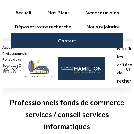
Accueil
Nos Biens
Vendre un bien
Déposez votre recherche
Nous rejoindre
Contact
ACCUEIL
Accueil
Modifie
Professionnels
les
Fonds de commerce
NOS BIENS
critère
Services / Conseil
en
Services informatiques
de
VENDRE UN BIEN
recher
Type de
Localisation
Type de bien
Acheter
Saisissez la ville
Sélectionnez...
transaction
DÉPOSEZ VOTRE RECHERCHE
Professionnels fonds de commerce
Surface min
Budget max
services / conseil services
NOUS REJOINDRE
Plus de
informatiques
Rayon
critères