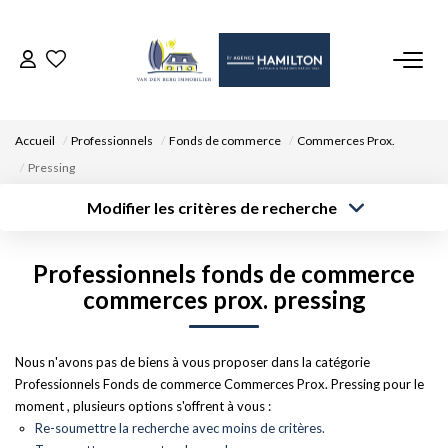
ACCUEIL
Accueil
Professionnels
Fonds de commerce
Commerces Prox.
NOS BIENS
Pressing
Modifier les critères de recherche
VENDRE UN BIEN
Type de
Localisation
transaction
Acheter
Saisissez la ville
Professionnels fonds de commerce
Type de bien
DÉPOSEZ VOTRE RECHERCHE
Surface min
Budget max
Sélectionnez...
commerces prox. pressing
Créer une
NOUS REJOINDRE
Rayon
Plus de critères
alerte
Nous n'avons pas de biens à vous proposer dans la catégorie
Professionnels Fonds de commerce Commerces Prox. Pressing pour le
CONTACT
moment , plusieurs options s'offrent à vous :
Re-soumettre la recherche avec moins de critères.
EN