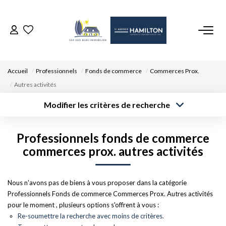
ACCUEIL
Accueil
Professionnels
Fonds de commerce
Commerces Prox.
NOS BIENS
Autres activités
Modifier les critères de recherche
VENDRE UN BIEN
Type de
Localisation
transaction
Acheter
Saisissez la ville
Professionnels fonds de commerce
Type de bien
DÉPOSEZ VOTRE RECHERCHE
Surface min
Budget max
Sélectionnez...
commerces prox. autres activités
Créer une
NOUS REJOINDRE
Rayon
Plus de critères
alerte
Nous n'avons pas de biens à vous proposer dans la catégorie
Professionnels Fonds de commerce Commerces Prox. Autres activités
CONTACT
pour le moment , plusieurs options s'offrent à vous :
Re-soumettre la recherche avec moins de critères.
EN