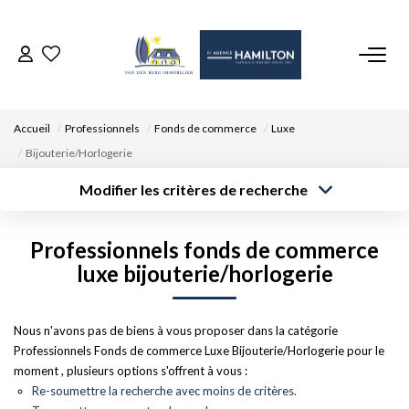
ACCUEIL
Accueil
Professionnels
Fonds de commerce
Luxe
NOS BIENS
Bijouterie/Horlogerie
Modifier les critères de recherche
VENDRE UN BIEN
Type de
Localisation
transaction
Acheter
Saisissez la ville
Professionnels fonds de commerce
Type de bien
DÉPOSEZ VOTRE RECHERCHE
Surface min
Budget max
Sélectionnez...
luxe bijouterie/horlogerie
Créer une
NOUS REJOINDRE
Rayon
Plus de critères
alerte
Nous n'avons pas de biens à vous proposer dans la catégorie
Professionnels Fonds de commerce Luxe Bijouterie/Horlogerie pour le
CONTACT
moment , plusieurs options s'offrent à vous :
Re-soumettre la recherche avec moins de critères.
EN