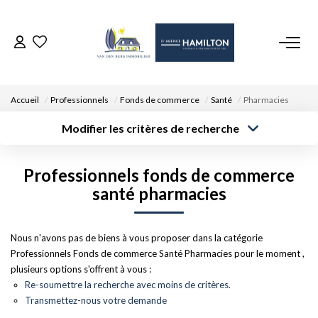
ACCUEIL
Accueil
Professionnels
Fonds de commerce
Santé
Pharmacies
NOS BIENS
Modifier les critères de recherche
Type de
Localisation
transaction
Acheter
Saisissez la ville
VENDRE UN BIEN
Professionnels fonds de commerce
Type de bien
Surface min
Budget max
Sélectionnez...
santé pharmacies
DÉPOSEZ VOTRE RECHERCHE
Créer une
Rayon
Plus de critères
alerte
Nous n'avons pas de biens à vous proposer dans la catégorie
NOUS REJOINDRE
Professionnels Fonds de commerce Santé Pharmacies pour le moment ,
plusieurs options s'offrent à vous :
CONTACT
Re-soumettre la recherche avec moins de critères.
Transmettez-nous votre demande
EN