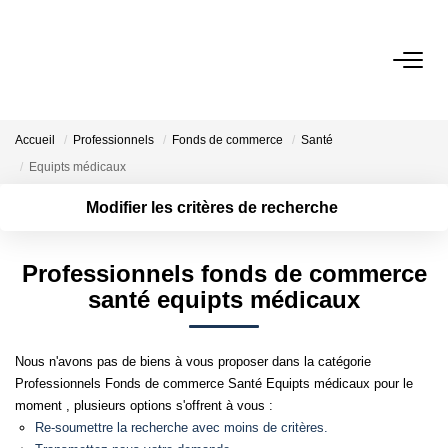
ACCUEIL
Accueil
Professionnels
Fonds de commerce
Santé
NOS BIENS
Equipts médicaux
Modifier les critères de recherche
VENDRE UN BIEN
Surface min
Localisation
Type de bien
Type de
Professionnels fonds de commerce
DÉPOSEZ VOTRE RECHERCHE
transaction
Rayon
Plus de critères
Budget max
santé equipts médicaux
Créer une
NOUS REJOINDRE
alerte
Nous n'avons pas de biens à vous proposer dans la catégorie
Professionnels Fonds de commerce Santé Equipts médicaux pour le
CONTACT
moment , plusieurs options s'offrent à vous :
Re-soumettre la recherche avec moins de critères.
EN