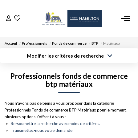
ACCUEIL
Accueil
Professionnels
Fonds de commerce
BTP
Matériaux
NOS BIENS
Modifier les critères de recherche
Type de
Localisation
transaction
Acheter
Saisissez la ville
VENDRE UN BIEN
Professionnels fonds de commerce
Type de bien
Surface min
Budget max
Sélectionnez...
btp matériaux
DÉPOSEZ VOTRE RECHERCHE
Créer une
Rayon
Plus de critères
alerte
Nous n'avons pas de biens à vous proposer dans la catégorie
NOUS REJOINDRE
Professionnels Fonds de commerce BTP Matériaux pour le moment ,
plusieurs options s'offrent à vous :
CONTACT
Re-soumettre la recherche avec moins de critères.
Transmettez-nous votre demande
EN