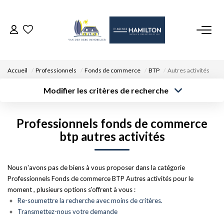
ACCUEIL
Accueil
Professionnels
Fonds de commerce
BTP
Autres activités
NOS BIENS
Modifier les critères de recherche
Type de
Localisation
transaction
Acheter
Saisissez la ville
VENDRE UN BIEN
Professionnels fonds de commerce
Type de bien
Surface min
Budget max
Sélectionnez...
btp autres activités
DÉPOSEZ VOTRE RECHERCHE
Créer une
Rayon
Plus de critères
alerte
Nous n'avons pas de biens à vous proposer dans la catégorie
NOUS REJOINDRE
Professionnels Fonds de commerce BTP Autres activités pour le
moment , plusieurs options s'offrent à vous :
CONTACT
Re-soumettre la recherche avec moins de critères.
Transmettez-nous votre demande
EN