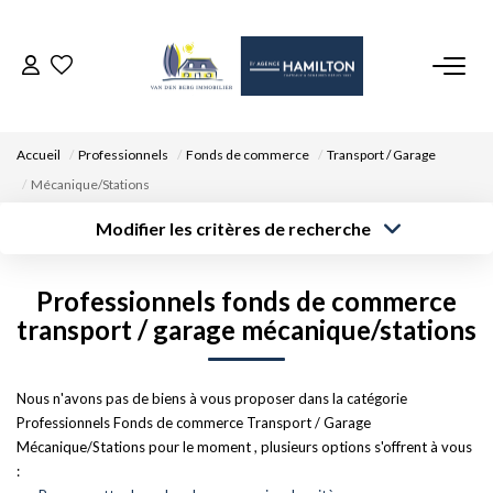
ACCUEIL
Accueil
Professionnels
Fonds de commerce
Transport / Garage
NOS BIENS
Mécanique/Stations
Modifier les critères de recherche
VENDRE UN BIEN
Type de
Localisation
transaction
Acheter
Saisissez la ville
Professionnels fonds de commerce
Type de bien
DÉPOSEZ VOTRE RECHERCHE
Surface min
Budget max
transport / garage mécanique/stations
Sélectionnez...
Créer une
NOUS REJOINDRE
Rayon
Plus de critères
alerte
Nous n'avons pas de biens à vous proposer dans la catégorie
Professionnels Fonds de commerce Transport / Garage
CONTACT
Mécanique/Stations pour le moment , plusieurs options s'offrent à vous
:
EN