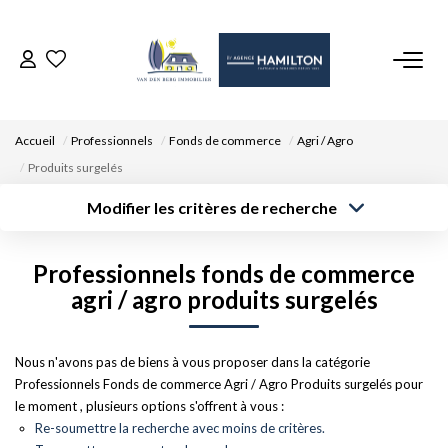
ACCUEIL
Accueil
Professionnels
Fonds de commerce
Agri / Agro
NOS BIENS
Produits surgelés
Modifier les critères de recherche
VENDRE UN BIEN
Type de
Localisation
transaction
Acheter
Saisissez la ville
Professionnels fonds de commerce
Type de bien
DÉPOSEZ VOTRE RECHERCHE
Surface min
Budget max
Sélectionnez...
agri / agro produits surgelés
Créer une
NOUS REJOINDRE
Rayon
Plus de critères
alerte
Nous n'avons pas de biens à vous proposer dans la catégorie
Professionnels Fonds de commerce Agri / Agro Produits surgelés pour
CONTACT
le moment , plusieurs options s'offrent à vous :
Re-soumettre la recherche avec moins de critères.
EN