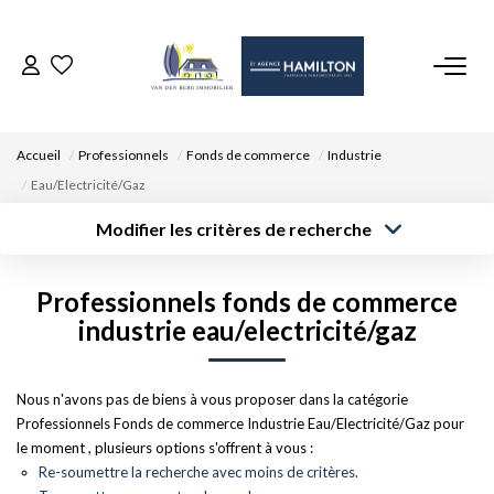
ACCUEIL
Accueil
Professionnels
Fonds de commerce
Industrie
NOS BIENS
Eau/Electricité/Gaz
Modifier les critères de recherche
VENDRE UN BIEN
Type de
Localisation
transaction
Acheter
Saisissez la ville
Professionnels fonds de commerce
Type de bien
DÉPOSEZ VOTRE RECHERCHE
Surface min
Budget max
Sélectionnez...
industrie eau/electricité/gaz
Créer une
NOUS REJOINDRE
Rayon
Plus de critères
alerte
Nous n'avons pas de biens à vous proposer dans la catégorie
Professionnels Fonds de commerce Industrie Eau/Electricité/Gaz pour
CONTACT
le moment , plusieurs options s'offrent à vous :
Re-soumettre la recherche avec moins de critères.
EN