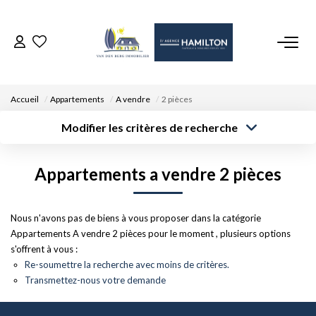
ACCUEIL
Accueil
Appartements
A vendre
2 pièces
NOS BIENS
Modifier les critères de recherche
Type de
Localisation
transaction
Acheter
Saisissez la ville
VENDRE UN BIEN
Appartements a vendre 2 pièces
Type de bien
Surface min
Budget max
Sélectionnez...
DÉPOSEZ VOTRE RECHERCHE
Créer une
Nous n'avons pas de biens à vous proposer dans la catégorie
Rayon
Plus de critères
alerte
Appartements A vendre 2 pièces pour le moment , plusieurs options
NOUS REJOINDRE
s'offrent à vous :
Re-soumettre la recherche avec moins de critères.
Transmettez-nous votre demande
CONTACT
EN