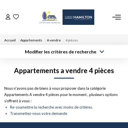
ACCUEIL
Accueil
Appartements
A vendre
4 pièces
NOS BIENS
Modifier les critères de recherche
Type de
Localisation
transaction
Acheter
Saisissez la ville
VENDRE UN BIEN
Appartements a vendre 4 pièces
Type de bien
Surface min
Budget max
Sélectionnez...
DÉPOSEZ VOTRE RECHERCHE
Créer une
Nous n'avons pas de biens à vous proposer dans la catégorie
Rayon
Plus de critères
alerte
Appartements A vendre 4 pièces pour le moment , plusieurs options
NOUS REJOINDRE
s'offrent à vous :
Re-soumettre la recherche avec moins de critères.
Transmettez-nous votre demande
CONTACT
EN