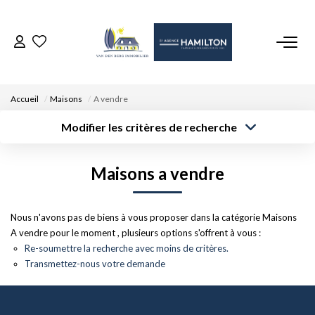
ACCUEIL
Accueil
Maisons
A vendre
NOS BIENS
Modifier les critères de recherche
Type de
Localisation
transaction
Acheter
Saisissez la ville
VENDRE UN BIEN
Maisons a vendre
Type de bien
Surface min
Budget max
Sélectionnez...
DÉPOSEZ VOTRE RECHERCHE
Créer une
Nous n'avons pas de biens à vous proposer dans la catégorie Maisons
Rayon
Plus de critères
alerte
A vendre pour le moment , plusieurs options s'offrent à vous :
NOUS REJOINDRE
Re-soumettre la recherche avec moins de critères.
Transmettez-nous votre demande
CONTACT
EN