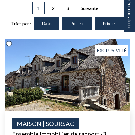
Créer une alerte
1
2
3
Suivante
Trier par :
Date
Prix -/+
Prix +/-
EXCLUSIVITÉ
MAISON | SOURSAC
Ensemble immobilier de rapport -3