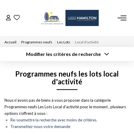
ACCUEIL
Accueil
Programmes neufs
Les Lots
Local d'activité
NOS BIENS
Modifier les critères de recherche
Surface min
VENDRE UN BIEN
Localisation
Type de bien
Type de
Programmes neufs les lots local
transaction
Rayon
Budget max
Plus de critères
d'activité
DÉPOSEZ VOTRE RECHERCHE
Créer une
alerte
Nous n'avons pas de biens à vous proposer dans la catégorie
NOUS REJOINDRE
Programmes neufs Les Lots Local d'activité pour le moment , plusieurs
options s'offrent à vous :
CONTACT
Re-soumettre la recherche avec moins de critères.
Transmettez-nous votre demande
EN