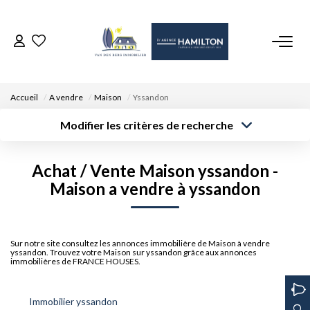
ACCUEIL
Accueil
A vendre
Maison
Yssandon
NOS BIENS
Modifier les critères de recherche
Type de
Localisation
transaction
Acheter
Saisissez la ville
VENDRE UN BIEN
Achat / Vente Maison yssandon -
Type de bien
Surface min
Budget max
Sélectionnez...
Maison a vendre à yssandon
DÉPOSEZ VOTRE RECHERCHE
Créer une
Rayon
Plus de critères
alerte
NOUS REJOINDRE
Sur notre site consultez les annonces immobilière de Maison à vendre
yssandon. Trouvez votre Maison sur yssandon grâce aux annonces
immobilières de FRANCE HOUSES.
CONTACT
Immobilier yssandon
EN