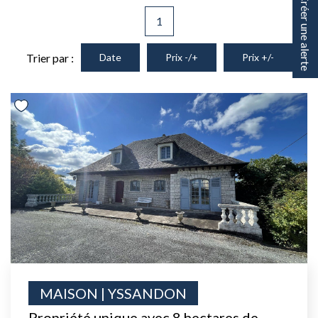
Créer une alerte
1
Trier par :
Date
Prix -/+
Prix +/-
MAISON | YSSANDON
Propriété unique avec 8 hectares de